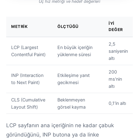
Üç hız metriği ve hedef değerleri
İYI
METRIK
ÖLÇTÜĞÜ
DEĞER
2,5
LCP (Largest
En büyük içeriğin
saniyenin
Contentful Paint)
yüklenme süresi
altı
200
INP (Interaction
Etkileşime yanıt
ms'nin
to Next Paint)
gecikmesi
altı
CLS (Cumulative
Beklenmeyen
0,1'in altı
Layout Shift)
görsel kayma
LCP sayfanın ana içeriğinin ne kadar çabuk
göründüğünü, INP butona ya da linke